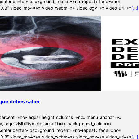
enter center» background_repeat=»no-repeat» fade=»no»
»0.3″ video_mp4=»» video_webm=»» video_ogv=»» video_url=»»
[...]
o que debes saber
d_percent=»no» equal_height_columns=»no» menu_anchor=»»
ty,large-visibility» class=»» id=»» background_color=»»
enter center» background_repeat=»no-repeat» fade=»no»
»0.3″ video_mp4=»» video_webm=»» video_ogv=»» video_url=»»
[...]