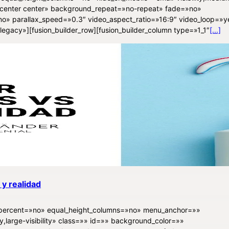
on=»center center» background_repeat=»no-repeat» fade=»no»
o» parallax_speed=»0.3″ video_aspect_ratio=»16:9″ video_loop=»y
egacy»][fusion_builder_row][fusion_builder_column type=»1_1″
[...]
 y realidad
d_percent=»no» equal_height_columns=»no» menu_anchor=»»
ty,large-visibility» class=»» id=»» background_color=»»