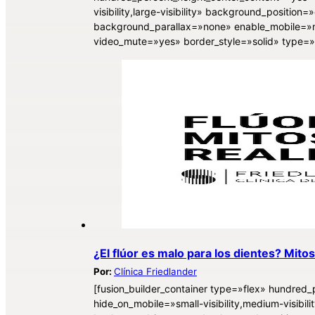
visibility,large-visibility» background_positi
background_parallax=»none» enable_mobile=»n
video_mute=»yes» border_style=»solid» type=»l
¿El flúor es malo para los dientes? Mitos
Por:
Clínica Friedlander
[fusion_builder_container type=»flex» hundre
hide_on_mobile=»small-visibility,medium-visibili