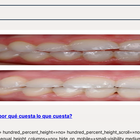
 qué cuesta lo que cuesta?
o» hundred_percent_height=»no» hundred_percent_height_scroll=»no
equal_height_columns=»no» hide_on_mobile=»small-visibility,mediu