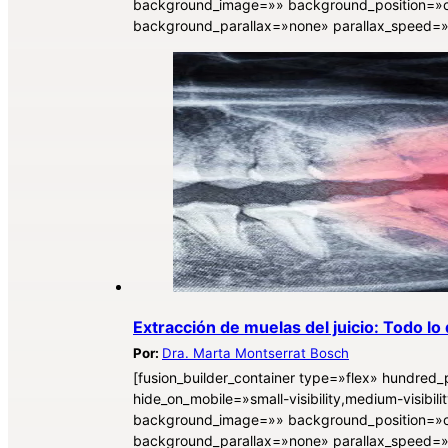
background_image=»» background_position=»c
background_parallax=»none» parallax_speed=
Extracción de muelas del juicio: Todo l
Por:
Dra. Marta Montserrat Bosch
[fusion_builder_container type=»flex» hundre
hide_on_mobile=»small-visibility,medium-visibili
background_image=»» background_position=»c
background_parallax=»none» parallax_speed=