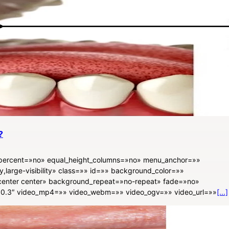
?
d_percent=»no» equal_height_columns=»no» menu_anchor=»»
ty,large-visibility» class=»» id=»» background_color=»»
enter center» background_repeat=»no-repeat» fade=»no»
»0.3″ video_mp4=»» video_webm=»» video_ogv=»» video_url=»»
[...]