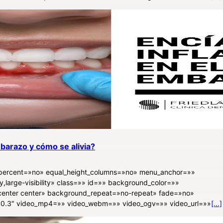
mbarazo y cómo se alivia?
d_percent=»no» equal_height_columns=»no» menu_anchor=»»
ty,large-visibility» class=»» id=»» background_color=»»
enter center» background_repeat=»no-repeat» fade=»no»
»0.3″ video_mp4=»» video_webm=»» video_ogv=»» video_url=»»
[...]