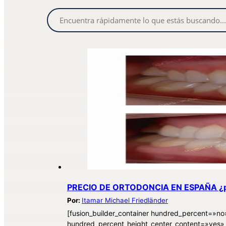
PRECIO DE ORTODONCIA EN ESPAÑA ¿por
Por:
Itamar Michael Friedländer
[fusion_builder_container hundred_percent=»n
hundred_percent_height_center_content=»yes» 