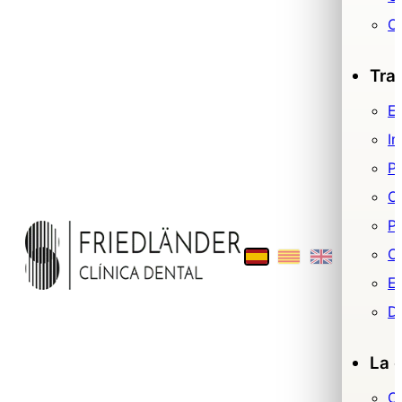
O
Tra
Es
Im
P
O
Pr
Ci
E
De
La c
C