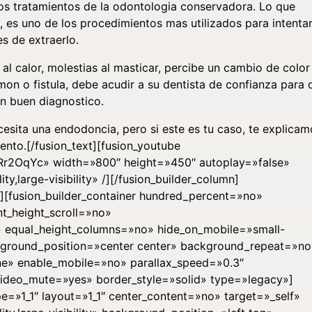
s tratamientos de la odontologia conservadora. Lo que
es uno de los procedimientos mas utilizados para intenta
s de extraerlo.
al calor, molestias al masticar, percibe un cambio de color
on o fistula, debe acudir a su dentista de confianza para 
un buen diagnostico.
esita una endodoncia, pero si este es tu caso, te explicam
ento.
[/fusion_text][fusion_youtube
r2OqYc» width=»800″ height=»450″ autoplay=»false»
ty,large-visibility» /][/fusion_builder_column]
er][fusion_builder_container hundred_percent=»no»
t_height_scroll=»no»
» equal_height_columns=»no» hide_on_mobile=»small-
 background_position=»center center» background_repeat=»no
e» enable_mobile=»no» parallax_speed=»0.3″
video_mute=»yes» border_style=»solid» type=»legacy»]
pe=»1_1″ layout=»1_1″ center_content=»no» target=»_self»