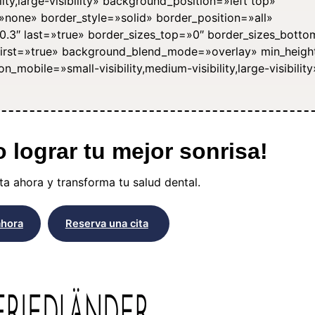
ity,large-visibility» background_position=»left top»
one» border_style=»solid» border_position=»all»
0.3″ last=»true» border_sizes_top=»0″ border_sizes_bott
″ first=»true» background_blend_mode=»overlay» min_heig
n_mobile=»small-visibility,medium-visibility,large-visibility
lograr tu mejor sonrisa!
a ahora y transforma tu salud dental.
ahora
Reserva una cita