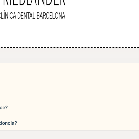
ace?
doncia?