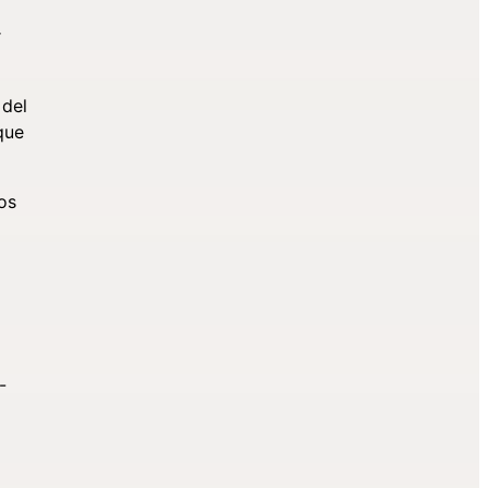
r
 del
que
os
-