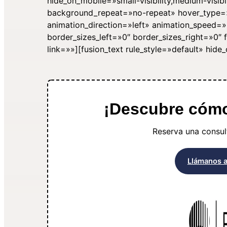
hide_on_mobile=»small-visibility,medium-visibil
background_repeat=»no-repeat» hover_type=»n
animation_direction=»left» animation_speed=»
border_sizes_left=»0″ border_sizes_right=»0
link=»»][fusion_text rule_style=»default» hide_o
¡Descubre cómo 
Reserva una consult
Llámanos 