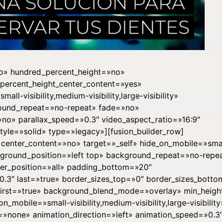
no» hundred_percent_height=»no»
percent_height_center_content=»yes»
l-visibility,medium-visibility,large-visibility»
round_repeat=»no-repeat» fade=»no»
o» parallax_speed=»0.3″ video_aspect_ratio=»16:9″
yle=»solid» type=»legacy»][fusion_builder_row]
″ center_content=»no» target=»_self» hide_on_mobile=»sma
 background_position=»left top» background_repeat=»no-repe
der_position=»all» padding_bottom=»20″
0.3″ last=»true» border_sizes_top=»0″ border_sizes_bott
″ first=»true» background_blend_mode=»overlay» min_heig
n_mobile=»small-visibility,medium-visibility,large-visibility
m=»none» animation_direction=»left» animation_speed=»0.3