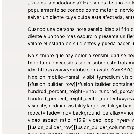
¿Que es la endodoncia? Hablamos de uno de lo
popularmente se conoce como matar el nervio, 
salvar un diente cuya pulpa esta afectada, ante
Cuando una persona nota sensibilidad al frio o 
diente a un tono mas oscuro o presenta un flem
valore el estado de su dientes y pueda hacer 
No siempre que hay dolor o sensibilidad se nec
todo lo que necesitas saber sobre este tratami
id=»https://www.youtube.com/watch?v=KBZQR
hide_on_mobile=»small-visibility,medium-visibili
[/fusion_builder_row][/fusion_builder_contain
hundred_percent_height=»no» hundred_percen
hundred_percent_height_center_content=»yes
visibility,medium-visibility,large-visibility»
repeat» fade=»no» background_parallax=»non
video_aspect_ratio=»16:9″ video_loop=»yes» 
[fusion_builder_row][fusion_builder_column ty