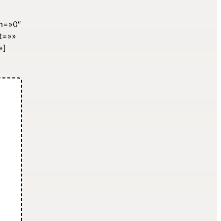
om=»0″
ht=»»
»]