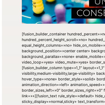
[fusion_builder_container hundred_percent=»
hundred_percent_height_scroll=»no» hundred_
equal_height_columns=»no» hide_on_mobile=»smal
background_position=»center center» backg
background_parallax=»none» enable_mobile=»n
video_loop=»yes» video_mute=»yes» border_st
[fusion_builder_column type=»1_1″ layout=»1_1
visibility,medium-visibility,large-visibility»
hover_type=»none» border_style=»solid» bor
animation_direction=»left» animation_speed=»
border_sizes_left=»0″ border_sizes_right=»0
link=»»][fusion_text rule_style=»default» hide_o
sticky_display=»normal,sticky» text_transfor