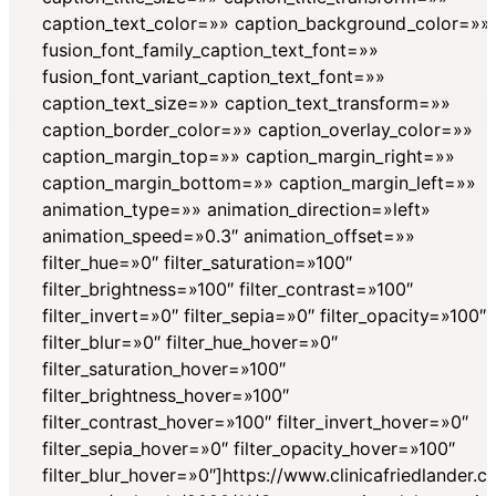
caption_text_color=»» caption_background_color=»»
fusion_font_family_caption_text_font=»»
fusion_font_variant_caption_text_font=»»
caption_text_size=»» caption_text_transform=»»
caption_border_color=»» caption_overlay_color=»»
caption_margin_top=»» caption_margin_right=»»
caption_margin_bottom=»» caption_margin_left=»»
animation_type=»» animation_direction=»left»
animation_speed=»0.3″ animation_offset=»»
filter_hue=»0″ filter_saturation=»100″
filter_brightness=»100″ filter_contrast=»100″
filter_invert=»0″ filter_sepia=»0″ filter_opacity=»100″
filter_blur=»0″ filter_hue_hover=»0″
filter_saturation_hover=»100″
filter_brightness_hover=»100″
filter_contrast_hover=»100″ filter_invert_hover=»0″
filter_sepia_hover=»0″ filter_opacity_hover=»100″
filter_blur_hover=»0″]https://www.clinicafriedlander.