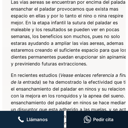
Las vias aereas se encuentran por encima del paladar,
ensanchar el paladar provocamos que exista mas
espacio en ellas y por lo tanto el nino o nina respire
mejor. En la etapa infantil la sutura del paladar es
maleable y los resultados se pueden ver en pocas
semanas, los beneficios son muchos, pues no solo
estaras ayudando a ampliar las vias aereas, ademas
estaremos creando el suficiente espacio para que los
dientes permanentes puedan erupcionar sin apinamie
y previniendo futuras extracciones.
En recientes estudios (
Vease enlaces referencia a fina
de la entrada
) se ha demostrado la efectividad que ti
el ensanchamiento del paladar en ninos y su relacion
con la mejora en los ronquidos y la apnea del sueno. 
ensanchamiento del paladar en ninos se hace median
un disyuntor que esta adherido a las muelas, y se acti
cada noche girando un mecanismo en el centro del
Llámanos
Pedir cita
disyuntor, el cual se va ensanchando poco a poco y