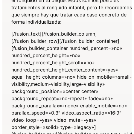
el ronquido en tu peque. Estos son los posibles
tratamientos al ronquido infantil, pero te recordamos
que siempre hay que tratar cada caso concreto de
forma individualizada:
[/fusion_text][/fusion_builder_column]
[/fusion_builder_row][/fusion_builder_container]
[fusion_builder_container hundred_percent=»no»
hundred_percent_height=»no»
hundred_percent_height_scroll=»no»
hundred_percent_height_center_content=»yes»
equal_height_columns=»no» hide_on_mobile=»small-
visibility,medium-visibility,large-visibility»
background_position=»center center»
background_repeat=»no-repeat» fade=»no»
background_parallax=»none» enable_mobile=»no»
parallax_speed=»0.3″ video_aspect_ratio=»16:9″
video_loop=»yes» video_mute=»yes»
border_style=»solid» type=»legacy»]