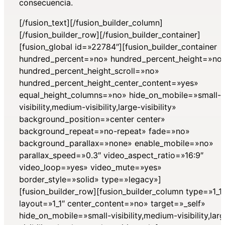
consecuencia.
[/fusion_text][/fusion_builder_column]
[/fusion_builder_row][/fusion_builder_container]
[fusion_global id=»22784″][fusion_builder_container
hundred_percent=»no» hundred_percent_height=»no
hundred_percent_height_scroll=»no»
hundred_percent_height_center_content=»yes»
equal_height_columns=»no» hide_on_mobile=»small-
visibility,medium-visibility,large-visibility»
background_position=»center center»
background_repeat=»no-repeat» fade=»no»
background_parallax=»none» enable_mobile=»no»
parallax_speed=»0.3″ video_aspect_ratio=»16:9″
video_loop=»yes» video_mute=»yes»
border_style=»solid» type=»legacy»]
[fusion_builder_row][fusion_builder_column type=»1_1″
layout=»1_1″ center_content=»no» target=»_self»
hide_on_mobile=»small-visibility,medium-visibility,lar