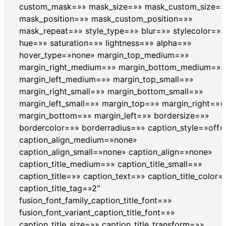
custom_mask=»» mask_size=»» mask_custom_size=»
mask_position=»» mask_custom_position=»»
mask_repeat=»» style_type=»» blur=»» stylecolor=»»
hue=»» saturation=»» lightness=»» alpha=»»
hover_type=»none» margin_top_medium=»»
margin_right_medium=»» margin_bottom_medium=»»
margin_left_medium=»» margin_top_small=»»
margin_right_small=»» margin_bottom_small=»»
margin_left_small=»» margin_top=»» margin_right=»»
margin_bottom=»» margin_left=»» bordersize=»»
bordercolor=»» borderradius=»» caption_style=»off»
caption_align_medium=»none»
caption_align_small=»none» caption_align=»none»
caption_title_medium=»» caption_title_small=»»
caption_title=»» caption_text=»» caption_title_color=
caption_title_tag=»2″
fusion_font_family_caption_title_font=»»
fusion_font_variant_caption_title_font=»»
caption_title_size=»» caption_title_transform=»»