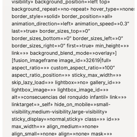
visibility» background_position=»left top»
background_repeat=»no-repeat» hover_type=»none»
border_style=»solid» border_position=»all»
animation_direction=»left» animation_speed=»0.3″
last=»true» border_sizes_top=»0″
border_sizes_bottom=»0″ border_sizes_left=»0″
border_sizes_right=»0″ first=»true» min_height=»»
link=»» background_blend_mode=»overlay»]
[fusion_imageframe image_id=»32619|full»
aspect_ratio=»» custom_aspect_ratio=»100″
aspect_ratio_position=»» sticky_max_width=»»
skip_lazy_load=»» lightbox=»no» gallery_id=»»
lightbox_image=»» lightbox_image_id=»»
alt=»consecuencias del ronquido infantil» link=»»
linktarget=»_self» hide_on_mobile=»small-
visibility,medium-visibility,large-visibility»
sticky_display=»normal,sticky» class=»» id=»»
max_width=»» align_medium=»none»
align_small=»none» align=»none» mask=»»