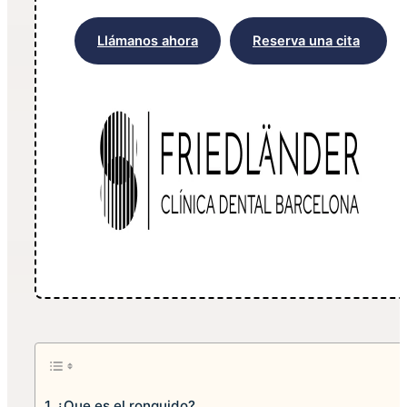
Llámanos ahora
Reserva una cita
¿Que es el ronquido?