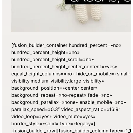
[fusion_builder_container hundred_percent=»no»
hundred_percent_height=»no»
hundred_percent_height_scroll=»no»
hundred_percent_height_center_content=»yes»
equal_height_columns=»no» hide_on_mobile=»small-
visibility,medium-visibility,large-visibility»
background_position=»center center»
background_repeat=»no-repeat» fade=»no»
background_parallax=»none» enable_mobile=»no»
parallax_speed=»0.3″ video_aspect_ratio=»16:9″
video_loop=»yes» video_mute=»yes»
border_style=»solid» type=»legacy»]
[fusion_builder_row][fusion_builder_column type=»1_1″