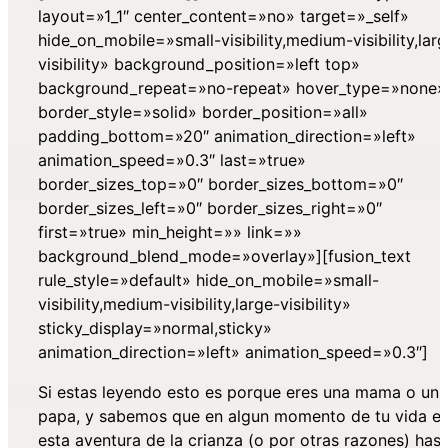
layout=»1_1″ center_content=»no» target=»_self»
hide_on_mobile=»small-visibility,medium-visibility,lar
visibility» background_position=»left top»
background_repeat=»no-repeat» hover_type=»none»
border_style=»solid» border_position=»all»
padding_bottom=»20″ animation_direction=»left»
animation_speed=»0.3″ last=»true»
border_sizes_top=»0″ border_sizes_bottom=»0″
border_sizes_left=»0″ border_sizes_right=»0″
first=»true» min_height=»» link=»»
background_blend_mode=»overlay»][fusion_text
rule_style=»default» hide_on_mobile=»small-
visibility,medium-visibility,large-visibility»
sticky_display=»normal,sticky»
animation_direction=»left» animation_speed=»0.3″]
Si estas leyendo esto es porque eres una mama o un
papa, y sabemos que en algun momento de tu vida e
esta aventura de la crianza (o por otras razones) has