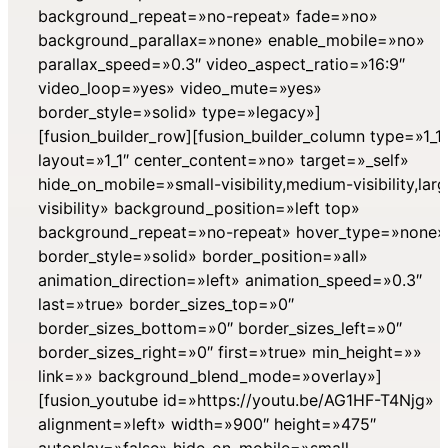
background_repeat=»no-repeat» fade=»no»
background_parallax=»none» enable_mobile=»no»
parallax_speed=»0.3″ video_aspect_ratio=»16:9″
video_loop=»yes» video_mute=»yes»
border_style=»solid» type=»legacy»]
[fusion_builder_row][fusion_builder_column type=»1_1″
layout=»1_1″ center_content=»no» target=»_self»
hide_on_mobile=»small-visibility,medium-visibility,lar
visibility» background_position=»left top»
background_repeat=»no-repeat» hover_type=»none»
border_style=»solid» border_position=»all»
animation_direction=»left» animation_speed=»0.3″
last=»true» border_sizes_top=»0″
border_sizes_bottom=»0″ border_sizes_left=»0″
border_sizes_right=»0″ first=»true» min_height=»»
link=»» background_blend_mode=»overlay»]
[fusion_youtube id=»https://youtu.be/AG1HF-T4Njg»
alignment=»left» width=»900″ height=»475″
autoplay=»false» hide_on_mobile=»small-