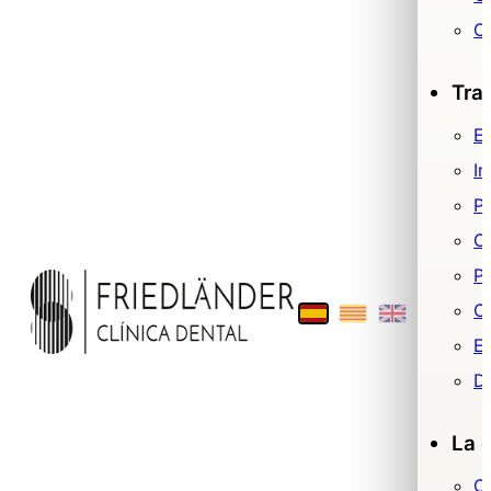
O
Tra
Es
Im
P
O
Pr
Ci
E
De
La c
C