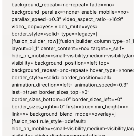
background_repeat=»no-repeat» fade=»no»
background_parallax=»none» enable_mobile=»no»
parallax_speed=»0.3″ video_aspect_ratio=»16:9″
video_loop=»yes» video_mute=»yes»
border_style=»solid» type=»legacy»]
[fusion_builder_row][fusion_builder_column type=»1_1″
layout=»1_1″ center_content=»no» target=»_self»
hide_on_mobile=»small-visibility,medium-visibility,lar
visibility» background_position=»left top»
background_repeat=»no-repeat» hover_type=»none»
border_style=»solid» border_position=»all»
animation_direction=»left» animation_speed=»0.3″
last=»true» border_sizes_top=»0″
border_sizes_bottom=»0″ border_sizes_left=»0″
border_sizes_right=»0″ first=»true» min_height=»»
link=»» background_blend_mode=»overlay»]
[fusion_text rule_style=»default»
hide_on_mobile=»small-visibility,medium-visibility,lar
visibility» sticky_display=»normal,sticky»