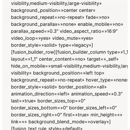
visibility,medium-visibility,large-visibility»
background_position=»center center»
background_repeat=»no-repeat» fade=»no»
background_parallax=»none» enable_mobile=»no»
parallax_speed=»0.3″ video_aspect_ratio=»16:9″
video_loop=»yes» video_mute=»yes»
border_style=»solid» type=»legacy»]
[fusion_builder_row][fusion_builder_column type=»1_1″
layout=»1_1″ center_content=»no» target=»_self»
hide_on_mobile=»small-visibility,medium-visibility,lar
visibility» background_position=»left top»
background_repeat=»no-repeat» hover_type=»none»
border_style=»solid» border_position=»all»
animation_direction=»left» animation_speed=»0.3″
last=»true» border_sizes_top=»0″
border_sizes_bottom=»0″ border_sizes_left=»0″
border_sizes_right=»0″ first=»true» min_height=»»
link=»» background_blend_mode=»overlay»]
[fusion_text rule_style=»default»