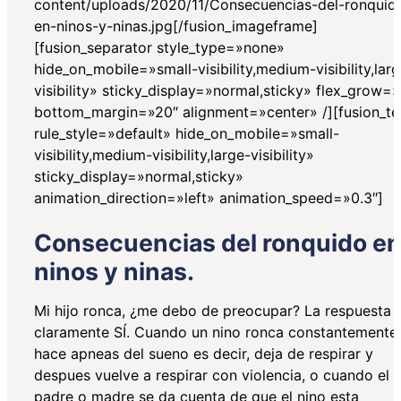
content/uploads/2020/11/Consecuencias-del-ronquid
en-ninos-y-ninas.jpg[/fusion_imageframe]
[fusion_separator style_type=»none»
hide_on_mobile=»small-visibility,medium-visibility,lar
visibility» sticky_display=»normal,sticky» flex_grow=»
bottom_margin=»20″ alignment=»center» /][fusion_te
rule_style=»default» hide_on_mobile=»small-
visibility,medium-visibility,large-visibility»
sticky_display=»normal,sticky»
animation_direction=»left» animation_speed=»0.3″]
Consecuencias del ronquido e
ninos y ninas.
Mi hijo ronca, ¿me debo de preocupar? La respuesta 
claramente SÍ. Cuando un nino ronca constantemente,
hace apneas del sueno es decir, deja de respirar y
despues vuelve a respirar con violencia, o cuando el
padre o madre se da cuenta de que el nino esta