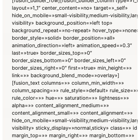
[fusion_builder_row][fusion_builder_column type=»1_1″
layout=»1_1″ center_content=»no» target=»_self»
hide_on_mobile=»small-visibility,medium-visibility,lar
visibility» background_position=»left top»
background_repeat=»no-repeat» hover_type=»none»
border_style=»solid» border_position=»all»
animation_direction=»left» animation_speed=»0.3″
last=»true» border_sizes_top=»0″
border_sizes_bottom=»0″ border_sizes_left=»0″
border_sizes_right=»0″ first=»true» min_height=»»
link=»» background_blend_mode=»overlay»]
[fusion_text columns=»» column_min_width=»»
column_spacing=»» rule_style=»default» rule_size=»»
rule_color=»» hue=»» saturation=»» lightness=»»
alpha=»» content_alignment_medium=»»
content_alignment_small=»» content_alignment=»»
hide_on_mobile=»small-visibility,medium-visibility,lar
visibility» sticky_display=»normal,sticky» class=»» id
margin_top=»» margin_right=»» margin_bottom=»»