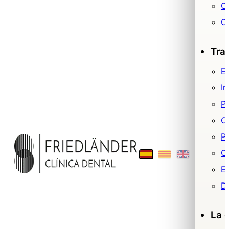
Or
O
Tra
Es
Im
P
O
Pr
Ci
E
De
La c