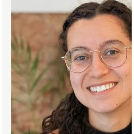
experiencia y dedicación
Clínica dental en
Barcelona ·
Especialistas en
Gràcia
Clínica dental en Gràcia, Barcelona
Carrer Gran de Gràcia, 110, Gràcia, 08012 Barcelona
·
Lunes a jueves 8:00–20:00 · Viernes 8:00–14:00 · Primera
visita y diagnóstico personalizado.
Quiero reservar una cita