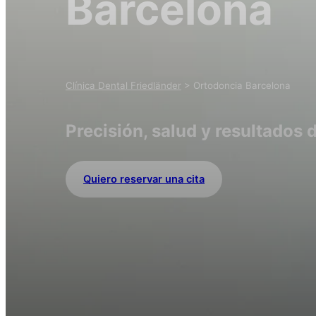
Barcelona
Clínica Dental Friedländer
>
Ortodoncia Barcelona
Precisión, salud y resultados
Quiero reservar una cita