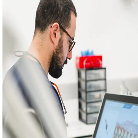
Estética Den
Barcelona
Clínica Dental Friedländer
>
Estética Dental
Pide tu cita por whatsapp
¡Recupera la armonía y belleza
En Clínica Friedländer, transformamos sonrisa
Dental en Barcelona
para corregir imperfeccio
natural.