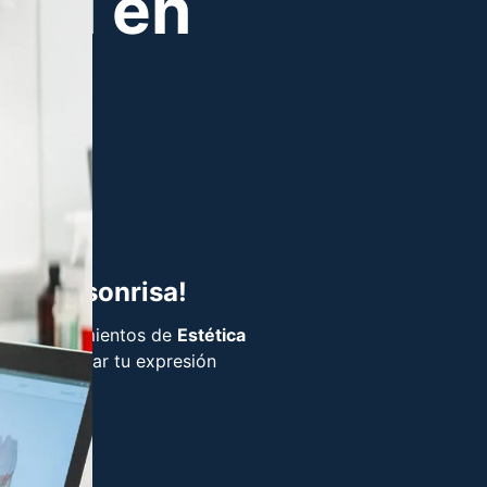
tal en
 de tu sonrisa!
s con tratamientos de
Estética
nes y realzar tu expresión