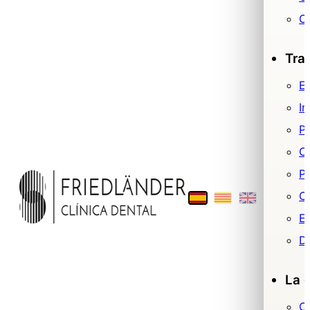
O
Tra
Es
Im
P
O
Pr
Ci
E
De
La c
C