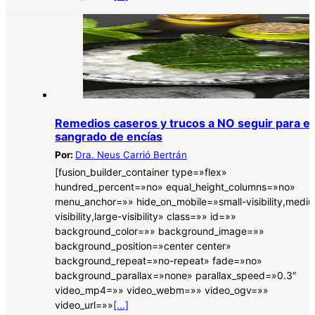
Remedios caseros y trucos a NO seguir para el
sangrado de encías
Por:
Dra. Neus Carrió Bertrán
[fusion_builder_container type=»flex»
hundred_percent=»no» equal_height_columns=»no»
menu_anchor=»» hide_on_mobile=»small-visibility,medi
visibility,large-visibility» class=»» id=»»
background_color=»» background_image=»»
background_position=»center center»
background_repeat=»no-repeat» fade=»no»
background_parallax=»none» parallax_speed=»0.3″
video_mp4=»» video_webm=»» video_ogv=»»
video_url=»»
[...]