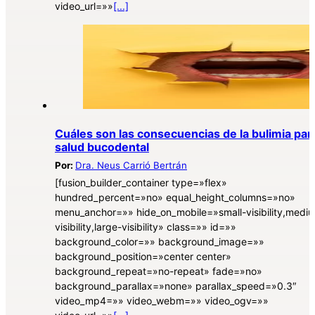
video_url=»»
[...]
Cuáles son las consecuencias de la bulimia para
salud bucodental
Por:
Dra. Neus Carrió Bertrán
[fusion_builder_container type=»flex»
hundred_percent=»no» equal_height_columns=»no»
menu_anchor=»» hide_on_mobile=»small-visibility,medi
visibility,large-visibility» class=»» id=»»
background_color=»» background_image=»»
background_position=»center center»
background_repeat=»no-repeat» fade=»no»
background_parallax=»none» parallax_speed=»0.3″
video_mp4=»» video_webm=»» video_ogv=»»