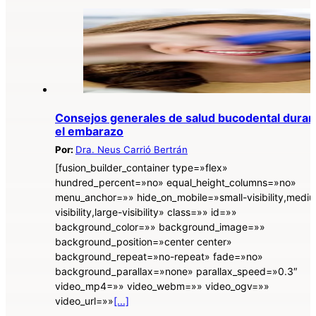
Consejos generales de salud bucodental duran
el embarazo
Por:
Dra. Neus Carrió Bertrán
[fusion_builder_container type=»flex»
hundred_percent=»no» equal_height_columns=»no»
menu_anchor=»» hide_on_mobile=»small-visibility,medi
visibility,large-visibility» class=»» id=»»
background_color=»» background_image=»»
background_position=»center center»
background_repeat=»no-repeat» fade=»no»
background_parallax=»none» parallax_speed=»0.3″
video_mp4=»» video_webm=»» video_ogv=»»
video_url=»»
[...]