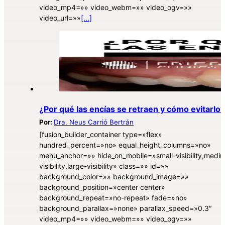
video_mp4=»» video_webm=»» video_ogv=»»
video_url=»»
[...]
¿Por qué las encías se retraen y cómo evitarlo?
Por:
Dra. Neus Carrió Bertrán
[fusion_builder_container type=»flex»
hundred_percent=»no» equal_height_columns=»no»
menu_anchor=»» hide_on_mobile=»small-visibility,medi
visibility,large-visibility» class=»» id=»»
background_color=»» background_image=»»
background_position=»center center»
background_repeat=»no-repeat» fade=»no»
background_parallax=»none» parallax_speed=»0.3″
video_mp4=»» video_webm=»» video_ogv=»»