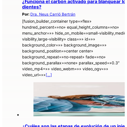
¿Funciona el carbón activado para blanquear lo
dientes?
Por:
Dra. Neus Carrió Bertrán
[fusion_builder_container type=»flex»
hundred_percent=»no» equal_height_columns=»no»
menu_anchor=»» hide_on_mobile=»small-visibility,medi
visibility,large-visibility» class=»» id=»»
background_color=»» background_image=»»
background_position=»center center»
background_repeat=»no-repeat» fade=»no»
background_parallax=»none» parallax_speed=»0.3″
video_mp4=»» video_webm=»» video_ogv=»»
video_url=»»
[...]
¿Cuáles son las etapas de evolución de un inje