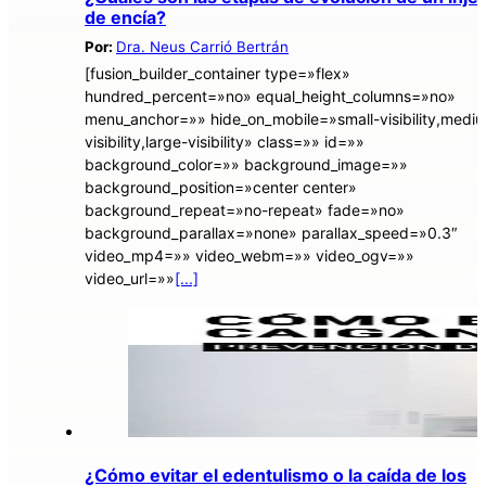
de encía?
Por:
Dra. Neus Carrió Bertrán
[fusion_builder_container type=»flex»
hundred_percent=»no» equal_height_columns=»no»
menu_anchor=»» hide_on_mobile=»small-visibility,medi
visibility,large-visibility» class=»» id=»»
background_color=»» background_image=»»
background_position=»center center»
background_repeat=»no-repeat» fade=»no»
background_parallax=»none» parallax_speed=»0.3″
video_mp4=»» video_webm=»» video_ogv=»»
video_url=»»
[...]
¿Cómo evitar el edentulismo o la caída de los