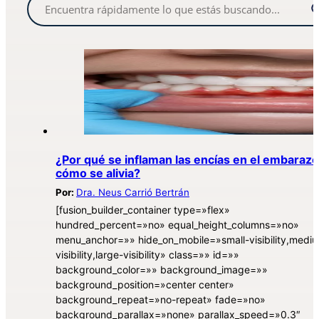
¿Por qué se inflaman las encías en el embarazo
cómo se alivia?
Por:
Dra. Neus Carrió Bertrán
[fusion_builder_container type=»flex»
hundred_percent=»no» equal_height_columns=»no»
menu_anchor=»» hide_on_mobile=»small-visibility,medi
visibility,large-visibility» class=»» id=»»
background_color=»» background_image=»»
background_position=»center center»
background_repeat=»no-repeat» fade=»no»
background_parallax=»none» parallax_speed=»0.3″