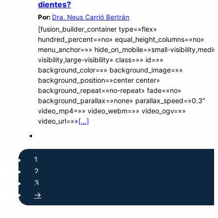
dientes?
Por:
Dra. Neus Carrió Bertrán
[fusion_builder_container type=»flex»
hundred_percent=»no» equal_height_columns=»no»
menu_anchor=»» hide_on_mobile=»small-visibility,medi
visibility,large-visibility» class=»» id=»»
background_color=»» background_image=»»
background_position=»center center»
background_repeat=»no-repeat» fade=»no»
background_parallax=»none» parallax_speed=»0.3″
video_mp4=»» video_webm=»» video_ogv=»»
video_url=»»
[...]
1
2
3
→