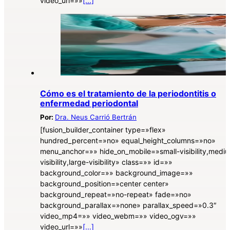
video_url=»»
[...]
Cómo es el tratamiento de la periodontitis o
enfermedad periodontal
Por:
Dra. Neus Carrió Bertrán
[fusion_builder_container type=»flex»
hundred_percent=»no» equal_height_columns=»no»
menu_anchor=»» hide_on_mobile=»small-visibility,medi
visibility,large-visibility» class=»» id=»»
background_color=»» background_image=»»
background_position=»center center»
background_repeat=»no-repeat» fade=»no»
background_parallax=»none» parallax_speed=»0.3″
video_mp4=»» video_webm=»» video_ogv=»»
video_url=»»
[...]