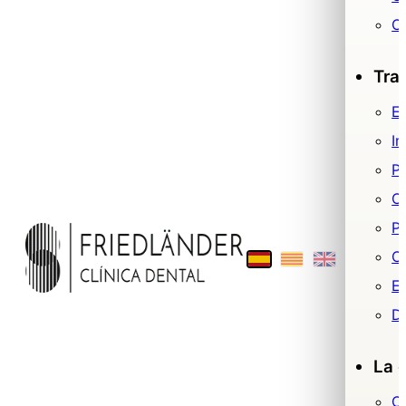
O
Tra
Es
Im
P
O
Pr
Ci
E
De
La c
C