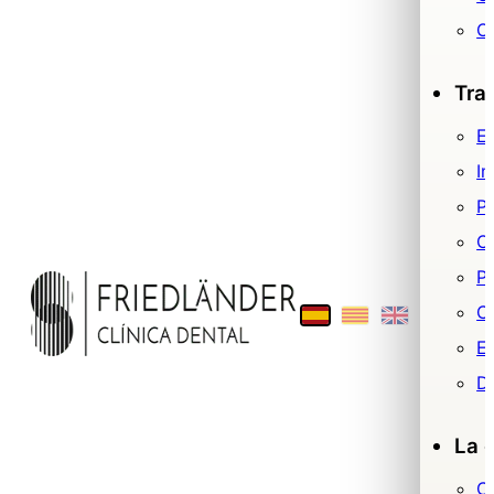
O
Tra
Es
Im
P
O
Pr
Ci
E
De
La c
C