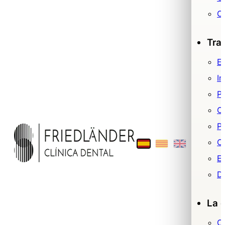
O
Tra
Es
Im
P
O
Pr
Ci
E
De
La c
C