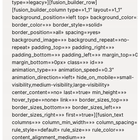
type=»legacy»][fusion_builder_row]
[fusion_builder_column type=»1_1″ layout=»1_1″
background_position=»left top» background_color=»
border_color=»» border_style=»solid»
border_position=»all» spacing=»yes»
background_image=»» background_repeat=»no-
repeat» padding_top=»» padding_right=»»
padding_bottom=»» padding_left=»» margin_top=»0
margin_bottom=»0px» class=»» id=»»
animation_type=»» animation_speed=»0.3″
animation_direction=»left» hide_on_mobile=»small-
visibility,medium-visibility,large-visibility»
center_content=»no» last=»true» min_height=»»
hover_type=»none» link=»» border_sizes_top=»»
border_sizes_bottom=»» border_sizes_left=»»
border_sizes_right=»» first=»true»][fusion_text
columns=»» column_min_width=»» column_spacing=
rule_style=»default» rule_size=»» rule_color=»»
content_alignment_medium=»»