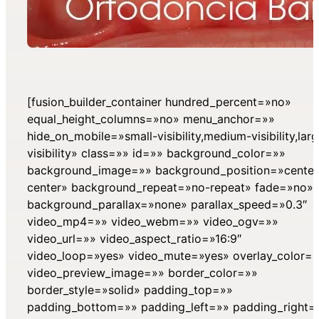
[fusion_builder_container hundred_percent=»no»
equal_height_columns=»no» menu_anchor=»»
hide_on_mobile=»small-visibility,medium-visibility,lar
visibility» class=»» id=»» background_color=»»
background_image=»» background_position=»center
center» background_repeat=»no-repeat» fade=»no»
background_parallax=»none» parallax_speed=»0.3″
video_mp4=»» video_webm=»» video_ogv=»»
video_url=»» video_aspect_ratio=»16:9″
video_loop=»yes» video_mute=»yes» overlay_color=
video_preview_image=»» border_color=»»
border_style=»solid» padding_top=»»
padding_bottom=»» padding_left=»» padding_right=