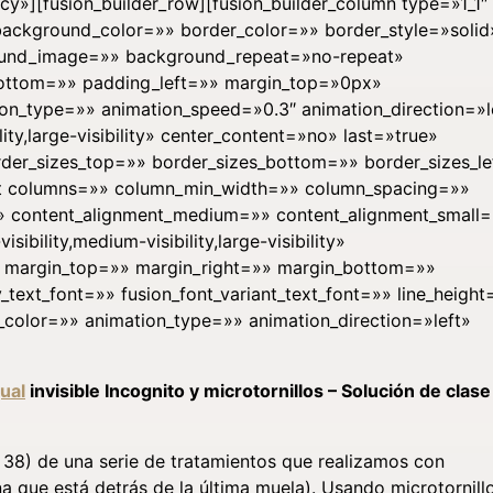
y»][fusion_builder_row][fusion_builder_column type=»1_1″
 background_color=»» border_color=»» border_style=»solid
round_image=»» background_repeat=»no-repeat»
ottom=»» padding_left=»» margin_top=»0px»
n_type=»» animation_speed=»0.3″ animation_direction=»l
ity,large-visibility» center_content=»no» last=»true»
der_sizes_top=»» border_sizes_bottom=»» border_sizes_le
text columns=»» column_min_width=»» column_spacing=»»
=»» content_alignment_medium=»» content_alignment_small
bility,medium-visibility,large-visibility»
»» margin_top=»» margin_right=»» margin_bottom=»»
_text_font=»» fusion_font_variant_text_font=»» line_height
_color=»» animation_type=»» animation_direction=»left»
ual
invisible Incognito y microtornillos – Solución de clase 
o 38) de una serie de tratamientos que realizamos con
na que está detrás de la última muela). Usando microtornillo