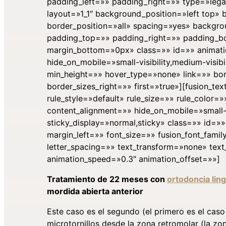
padding_left=»» padding_right=»» type=»legac
layout=»1_1″ background_position=»left top»
border_position=»all» spacing=»yes» backg
padding_top=»» padding_right=»» padding_b
margin_bottom=»0px» class=»» id=»» animatio
hide_on_mobile=»small-visibility,medium-visibil
min_height=»» hover_type=»none» link=»» bor
border_sizes_right=»» first=»true»][fusion_
rule_style=»default» rule_size=»» rule_color
content_alignment=»» hide_on_mobile=»small-visi
sticky_display=»normal,sticky» class=»» id=
margin_left=»» font_size=»» fusion_font_family
letter_spacing=»» text_transform=»none» text
animation_speed=»0.3″ animation_offset=»»]
Tratamiento de 22 meses con
ortodoncia ling
mordida abierta anterior
Este caso es el segundo (el primero es el cas
microtornillos desde la zona retromolar (la zo