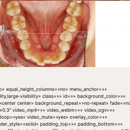
»no» equal_height_columns=»no» menu_anchor=»»
lity,large-visibility» class=»» id=»» background_color=»»
center center» background_repeat=»no-repeat» fade=»n
=»0.3″ video_mp4=»» video_webm=»» video_ogv=»»
o_loop=»yes» video_mute=»yes» overlay_color=»»
rder_style=»solid» padding_top=»» padding_bottom=»»