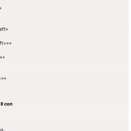
»
eft»
ft=»»
=»»
=»»
II con
s,