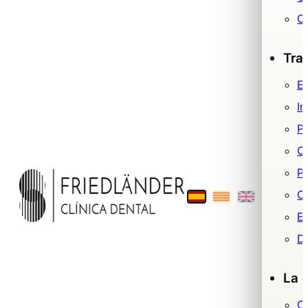
O
Tra
Es
Im
P
O
Pr
Ci
E
De
La c
C