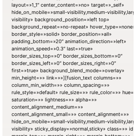
layout=»1_1″ center_content=»no» target=»_self»
hide_on_mobile=»small-visibility,medium-visibility,lar
visibility» background_position=»left top»
background_repeat=»no-repeat» hover_type=»none»
border_style=»solid» border_position=»all»
padding_bottom=»20″ animation_direction=»left»
animation_speed=»0.3″ last=»true»
border_sizes_top=»0″ border_sizes_bottom=»0″
border_sizes_left=»0″ border_sizes_right=»0″
first=»true» background_blend_mode=»overlay»
min_height=»» link=»»][fusion_text columns=»»
column_min_width=»» column_spacing=»»
rule_style=»default» rule_size=»» rule_color=»» hue=
saturation=»» lightness=»» alpha=»»
content_alignment_medium=»»
content_alignment_small=»» content_alignment=»»
hide_on_mobile=»small-visibility,medium-visibility,lar
visibility» sticky_display=»normal,sticky» class=»» id
margin_top=»» margin_right=»» margin_bottom=»»