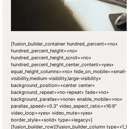
[fusion_builder_container hundred_percent=»no»
hundred_percent_height=»no»
hundred_percent_height_scroll=»no»
hundred_percent_height_center_content=»yes»
equal_height_columns=»no» hide_on_mobile=»small-
visibility,medium-visibility,large-visibility»
background_position=»center center»
background_repeat=»no-repeat» fade=»no»
background_parallax=»none» enable_mobile=»no»
parallax_speed=»0.3″ video_aspect_ratio=»16:9″
video_loop=»yes» video_mute=»yes»
border_style=»solid» type=»legacy»]
[fusion_builder_row][fusion_builder_column type=»1_1″