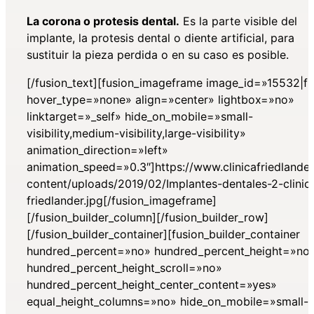
La corona o protesis dental.
Es la parte visible del
implante, la protesis dental o diente artificial, para
sustituir la pieza perdida o en su caso es posible.
[/fusion_text][fusion_imageframe image_id=»15532|fu
hover_type=»none» align=»center» lightbox=»no»
linktarget=»_self» hide_on_mobile=»small-
visibility,medium-visibility,large-visibility»
animation_direction=»left»
animation_speed=»0.3″]https://www.clinicafriedlande
content/uploads/2019/02/Implantes-dentales-2-clinic
friedlander.jpg[/fusion_imageframe]
[/fusion_builder_column][/fusion_builder_row]
[/fusion_builder_container][fusion_builder_container
hundred_percent=»no» hundred_percent_height=»no
hundred_percent_height_scroll=»no»
hundred_percent_height_center_content=»yes»
equal_height_columns=»no» hide_on_mobile=»small-