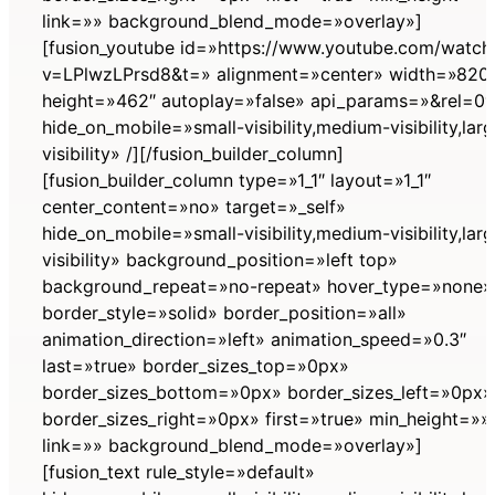
link=»» background_blend_mode=»overlay»]
[fusion_youtube id=»https://www.youtube.com/watch
v=LPlwzLPrsd8&t=» alignment=»center» width=»820
height=»462″ autoplay=»false» api_params=»&rel=0″
hide_on_mobile=»small-visibility,medium-visibility,lar
visibility» /][/fusion_builder_column]
[fusion_builder_column type=»1_1″ layout=»1_1″
center_content=»no» target=»_self»
hide_on_mobile=»small-visibility,medium-visibility,lar
visibility» background_position=»left top»
background_repeat=»no-repeat» hover_type=»none»
border_style=»solid» border_position=»all»
animation_direction=»left» animation_speed=»0.3″
last=»true» border_sizes_top=»0px»
border_sizes_bottom=»0px» border_sizes_left=»0px»
border_sizes_right=»0px» first=»true» min_height=»»
link=»» background_blend_mode=»overlay»]
[fusion_text rule_style=»default»