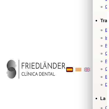
O
Tra
Es
Im
P
O
Pr
Ci
E
De
La c
C