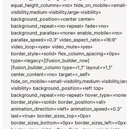
equal_height_columns=»no» hide_on_mobile=»small-
visibility,medium-visibility,large-visibility»
background_position=»center center»
background_repeat=»no-repeat» fade=»no»
background_parallax=»none» enable_mobile=»no»
parallax_speed=»0.3″ video_aspect_ratio=»16:9″
video_loop=»yes» video_mute=»yes»
border_style=»solid» flex_column_spacing=»0px»
type=»legacy»][fusion_builder_row]
[fusion_builder_column type=»1_1″ layout=»1_1″
center_content=»no» target=»_self»
hide_on_mobile=»small-visibility,medium-visibility,lar
visibility» background_position=»left top»
background_repeat=»no-repeat» hover_type=»none»
border_style=»solid» border_position=»all»
animation_direction=»left» animation_speed=»0.3″
last=»true» border_sizes_top=»0px»
border_sizes_bottom=»0px» border_sizes_left=»0px»