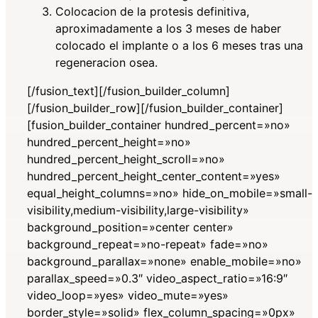
Colocacion de la protesis definitiva,
aproximadamente a los 3 meses de haber
colocado el implante o a los 6 meses tras una
regeneracion osea.
[/fusion_text][/fusion_builder_column]
[/fusion_builder_row][/fusion_builder_container]
[fusion_builder_container hundred_percent=»no»
hundred_percent_height=»no»
hundred_percent_height_scroll=»no»
hundred_percent_height_center_content=»yes»
equal_height_columns=»no» hide_on_mobile=»small-
visibility,medium-visibility,large-visibility»
background_position=»center center»
background_repeat=»no-repeat» fade=»no»
background_parallax=»none» enable_mobile=»no»
parallax_speed=»0.3″ video_aspect_ratio=»16:9″
video_loop=»yes» video_mute=»yes»
border_style=»solid» flex_column_spacing=»0px»