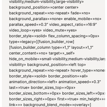
visibility,medium-visibility,large-visibility»
background_position=»center center»
background_repeat=»no-repeat» fade=»no»
background_parallax=»none» enable_mobile=»no»
parallax_speed=»0.3″ video_aspect_ratio=»16:9″
video_loop=»yes» video_mute=»yes»
border_style=»solid» flex_column_spacing=»0px»
type=»legacy»][fusion_builder_row]
[fusion_builder_column type=»1_1″ layout=»1_1″
center_content=»no» target=»_self»
hide_on_mobile=»small-visibility,medium-visibility,lar
visibility» background_position=»left top»
background_repeat=»no-repeat» hover_type=»none»
border_style=»solid» border_position=»all»
animation_direction=»left» animation_speed=»0.3″
last=»true» border_sizes_top=»0px»
border_sizes_bottom=»0px» border_sizes_left=»0px»
border_sizes_right=»0px» first=»true» min_height=»»
link=»» background_blend_mode=»overlay»]