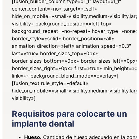
[fusion_builder_column type=»1_1″ layout=»1_1″
center_content=»no» target=»_self»
hide_on_mobile=»small-visibility,medium-visibility,lar
visibility» background_position=»left top»
background_repeat=»no-repeat» hover_type=»none»
border_style=»solid» border_position=»all»
animation_direction=»left» animation_speed=»0.3″
last=»true» border_sizes_top=»0px»
border_sizes_bottom=»0px» border_sizes_left=»0px»
border_sizes_right=»0px» first=»true» min_height=»»
link=»» background_blend_mode=»overlay»]
[fusion_text rule_style=»default»
hide_on_mobile=»small-visibility,medium-visibility,lar
visibility»]
Requisitos para colocarte un
implante dental
Hueso.
Cantidad de hueso adecuado en la zona