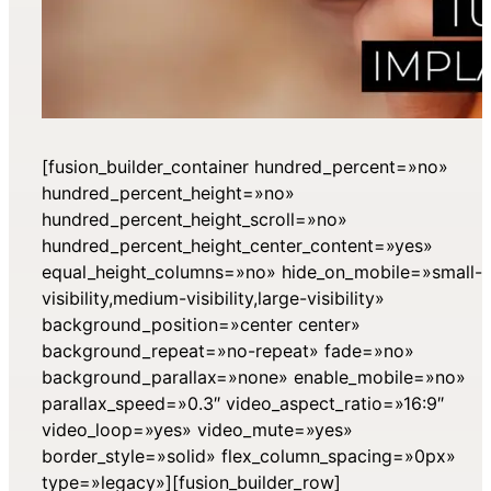
[fusion_builder_container hundred_percent=»no»
hundred_percent_height=»no»
hundred_percent_height_scroll=»no»
hundred_percent_height_center_content=»yes»
equal_height_columns=»no» hide_on_mobile=»small-
visibility,medium-visibility,large-visibility»
background_position=»center center»
background_repeat=»no-repeat» fade=»no»
background_parallax=»none» enable_mobile=»no»
parallax_speed=»0.3″ video_aspect_ratio=»16:9″
video_loop=»yes» video_mute=»yes»
border_style=»solid» flex_column_spacing=»0px»
type=»legacy»][fusion_builder_row]