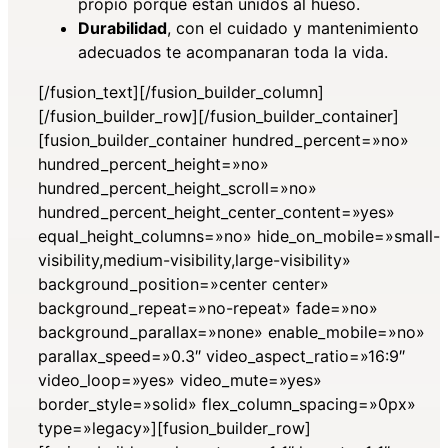
propio porque estan unidos al hueso.
Durabilidad
, con el cuidado y mantenimiento
adecuados te acompanaran toda la vida.
[/fusion_text][/fusion_builder_column]
[/fusion_builder_row][/fusion_builder_container]
[fusion_builder_container hundred_percent=»no»
hundred_percent_height=»no»
hundred_percent_height_scroll=»no»
hundred_percent_height_center_content=»yes»
equal_height_columns=»no» hide_on_mobile=»small-
visibility,medium-visibility,large-visibility»
background_position=»center center»
background_repeat=»no-repeat» fade=»no»
background_parallax=»none» enable_mobile=»no»
parallax_speed=»0.3″ video_aspect_ratio=»16:9″
video_loop=»yes» video_mute=»yes»
border_style=»solid» flex_column_spacing=»0px»
type=»legacy»][fusion_builder_row]