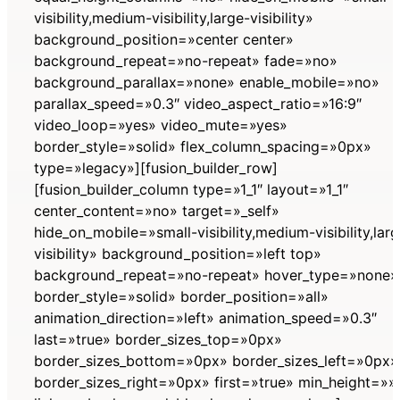
visibility,medium-visibility,large-visibility»
background_position=»center center»
background_repeat=»no-repeat» fade=»no»
background_parallax=»none» enable_mobile=»no»
parallax_speed=»0.3″ video_aspect_ratio=»16:9″
video_loop=»yes» video_mute=»yes»
border_style=»solid» flex_column_spacing=»0px»
type=»legacy»][fusion_builder_row]
[fusion_builder_column type=»1_1″ layout=»1_1″
center_content=»no» target=»_self»
hide_on_mobile=»small-visibility,medium-visibility,lar
visibility» background_position=»left top»
background_repeat=»no-repeat» hover_type=»none»
border_style=»solid» border_position=»all»
animation_direction=»left» animation_speed=»0.3″
last=»true» border_sizes_top=»0px»
border_sizes_bottom=»0px» border_sizes_left=»0px»
border_sizes_right=»0px» first=»true» min_height=»»