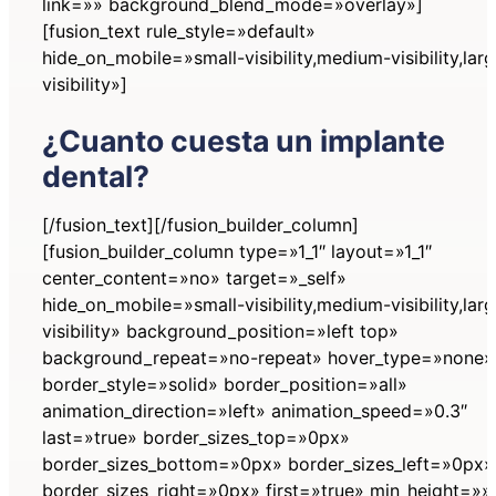
link=»» background_blend_mode=»overlay»]
[fusion_text rule_style=»default»
hide_on_mobile=»small-visibility,medium-visibility,lar
visibility»]
¿Cuanto cuesta un implante
dental?
[/fusion_text][/fusion_builder_column]
[fusion_builder_column type=»1_1″ layout=»1_1″
center_content=»no» target=»_self»
hide_on_mobile=»small-visibility,medium-visibility,lar
visibility» background_position=»left top»
background_repeat=»no-repeat» hover_type=»none»
border_style=»solid» border_position=»all»
animation_direction=»left» animation_speed=»0.3″
last=»true» border_sizes_top=»0px»
border_sizes_bottom=»0px» border_sizes_left=»0px»
border_sizes_right=»0px» first=»true» min_height=»»