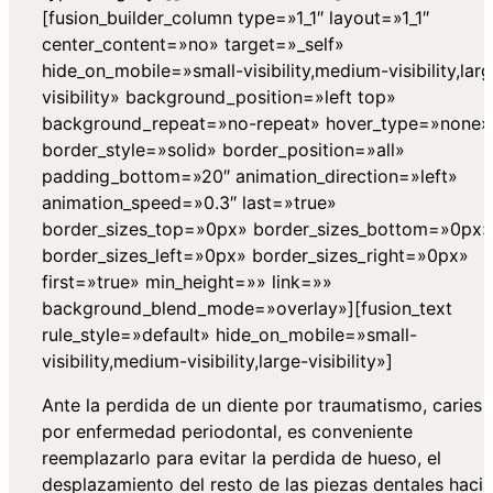
[fusion_builder_column type=»1_1″ layout=»1_1″
center_content=»no» target=»_self»
hide_on_mobile=»small-visibility,medium-visibility,lar
visibility» background_position=»left top»
background_repeat=»no-repeat» hover_type=»none»
border_style=»solid» border_position=»all»
padding_bottom=»20″ animation_direction=»left»
animation_speed=»0.3″ last=»true»
border_sizes_top=»0px» border_sizes_bottom=»0px»
border_sizes_left=»0px» border_sizes_right=»0px»
first=»true» min_height=»» link=»»
background_blend_mode=»overlay»][fusion_text
rule_style=»default» hide_on_mobile=»small-
visibility,medium-visibility,large-visibility»]
Ante la perdida de un diente por traumatismo, caries 
por enfermedad periodontal, es conveniente
reemplazarlo para evitar la perdida de hueso, el
desplazamiento del resto de las piezas dentales hacia