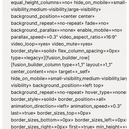
equal_height_columns=»no» hide_on_mobile=»small-
visibility,medium-visibility,large-visibility»
background_position=»center center»
background_repeat=»no-repeat» fade=»no»
background_parallax=»none» enable_mobile=»no»
parallax_speed=»0.3″ video_aspect_ratio=»16:9″
video_loop=»yes» video_mute=»yes»
border_style=»solid» flex_column_spacing=»0px»
type=»legacy»][fusion_builder_row]
[fusion_builder_column type=»1_1″ layout=»1_1″
center_content=»no» target=»_self»
hide_on_mobile=»small-visibility,medium-visibility,lar
visibility» background_position=»left top»
background_repeat=»no-repeat» hover_type=»none»
border_style=»solid» border_position=»all»
animation_direction=»left» animation_speed=»0.3″
last=»true» border_sizes_top=»0px»
border_sizes_bottom=»0px» border_sizes_left=»0px»
border_sizes_right=»0px» first=»true» min_height=»»