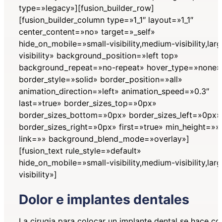
type=»legacy»][fusion_builder_row]
[fusion_builder_column type=»1_1″ layout=»1_1″
center_content=»no» target=»_self»
hide_on_mobile=»small-visibility,medium-visibility,lar
visibility» background_position=»left top»
background_repeat=»no-repeat» hover_type=»none»
border_style=»solid» border_position=»all»
animation_direction=»left» animation_speed=»0.3″
last=»true» border_sizes_top=»0px»
border_sizes_bottom=»0px» border_sizes_left=»0px»
border_sizes_right=»0px» first=»true» min_height=»»
link=»» background_blend_mode=»overlay»]
[fusion_text rule_style=»default»
hide_on_mobile=»small-visibility,medium-visibility,lar
visibility»]
Dolor e implantes dentales
La cirugia para colocar un implante dental se hace co