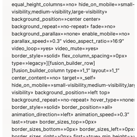
equal_height_columns=»no» hide_on_mobile=»small-
visibility,medium-visibility,large-visibility»
background_position=»center center»
background_repeat=»no-repeat» fade=»no»
background_parallax=»none» enable_mobile=»no»
parallax_speed=»0.3″ video_aspect_ratio=»16:9″
video_loop=»yes» video_mute=»yes»
border_style=»solid» flex_column_spacing=»0px»
type=»legacy»][fusion_builder_row]
[fusion_builder_column type=»1_1″ layout=»1_1″
center_content=»no» target=»_self»
hide_on_mobile=»small-visibility,medium-visibility,lar
visibility» background_position=»left top»
background_repeat=»no-repeat» hover_type=»none»
border_style=»solid» border_position=»all»
animation_direction=»left» animation_speed=»0.3″
last=»true» border_sizes_top=»0px»
border_sizes_bottom=»0px» border_sizes_left=»0px»
border_sizes_right=»0px» first=»true» min_height=»»