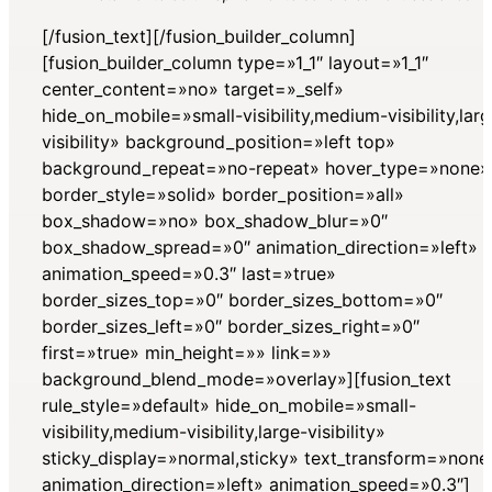
[/fusion_text][/fusion_builder_column]
[fusion_builder_column type=»1_1″ layout=»1_1″
center_content=»no» target=»_self»
hide_on_mobile=»small-visibility,medium-visibility,lar
visibility» background_position=»left top»
background_repeat=»no-repeat» hover_type=»none»
border_style=»solid» border_position=»all»
box_shadow=»no» box_shadow_blur=»0″
box_shadow_spread=»0″ animation_direction=»left»
animation_speed=»0.3″ last=»true»
border_sizes_top=»0″ border_sizes_bottom=»0″
border_sizes_left=»0″ border_sizes_right=»0″
first=»true» min_height=»» link=»»
background_blend_mode=»overlay»][fusion_text
rule_style=»default» hide_on_mobile=»small-
visibility,medium-visibility,large-visibility»
sticky_display=»normal,sticky» text_transform=»none
animation_direction=»left» animation_speed=»0.3″]