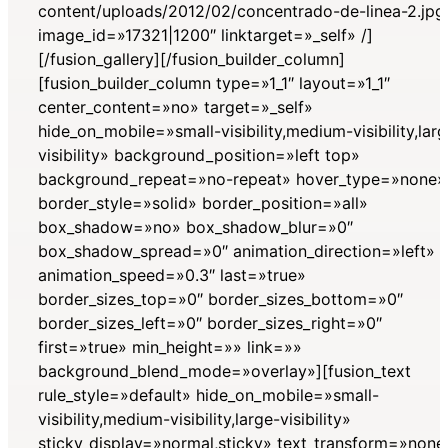
content/uploads/2012/02/concentrado-de-linea-2.jpg
image_id=»17321|1200″ linktarget=»_self» /]
[/fusion_gallery][/fusion_builder_column]
[fusion_builder_column type=»1_1″ layout=»1_1″
center_content=»no» target=»_self»
hide_on_mobile=»small-visibility,medium-visibility,lar
visibility» background_position=»left top»
background_repeat=»no-repeat» hover_type=»none»
border_style=»solid» border_position=»all»
box_shadow=»no» box_shadow_blur=»0″
box_shadow_spread=»0″ animation_direction=»left»
animation_speed=»0.3″ last=»true»
border_sizes_top=»0″ border_sizes_bottom=»0″
border_sizes_left=»0″ border_sizes_right=»0″
first=»true» min_height=»» link=»»
background_blend_mode=»overlay»][fusion_text
rule_style=»default» hide_on_mobile=»small-
visibility,medium-visibility,large-visibility»
sticky_display=»normal,sticky» text_transform=»none