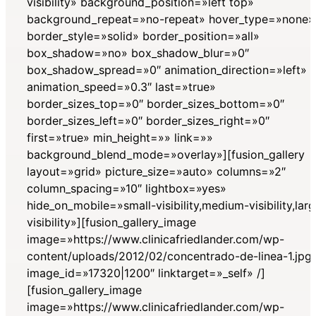
visibility» background_position=»left top»
background_repeat=»no-repeat» hover_type=»none»
border_style=»solid» border_position=»all»
box_shadow=»no» box_shadow_blur=»0″
box_shadow_spread=»0″ animation_direction=»left»
animation_speed=»0.3″ last=»true»
border_sizes_top=»0″ border_sizes_bottom=»0″
border_sizes_left=»0″ border_sizes_right=»0″
first=»true» min_height=»» link=»»
background_blend_mode=»overlay»][fusion_gallery
layout=»grid» picture_size=»auto» columns=»2″
column_spacing=»10″ lightbox=»yes»
hide_on_mobile=»small-visibility,medium-visibility,lar
visibility»][fusion_gallery_image
image=»https://www.clinicafriedlander.com/wp-
content/uploads/2012/02/concentrado-de-linea-1.jpg
image_id=»17320|1200″ linktarget=»_self» /]
[fusion_gallery_image
image=»https://www.clinicafriedlander.com/wp-