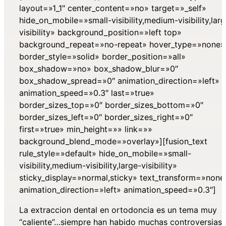
layout=»1_1″ center_content=»no» target=»_self»
hide_on_mobile=»small-visibility,medium-visibility,lar
visibility» background_position=»left top»
background_repeat=»no-repeat» hover_type=»none»
border_style=»solid» border_position=»all»
box_shadow=»no» box_shadow_blur=»0″
box_shadow_spread=»0″ animation_direction=»left»
animation_speed=»0.3″ last=»true»
border_sizes_top=»0″ border_sizes_bottom=»0″
border_sizes_left=»0″ border_sizes_right=»0″
first=»true» min_height=»» link=»»
background_blend_mode=»overlay»][fusion_text
rule_style=»default» hide_on_mobile=»small-
visibility,medium-visibility,large-visibility»
sticky_display=»normal,sticky» text_transform=»none
animation_direction=»left» animation_speed=»0.3″]
La extraccion dental en ortodoncia es un tema muy
“caliente”…siempre han habido muchas controversias 