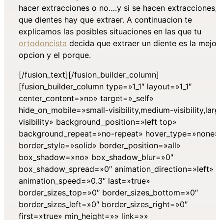
hacer extracciones o no….y si se hacen extracciones,
que dientes hay que extraer. A continuacion te
explicamos las posibles situaciones en las que tu
ortodoncista
decida que extraer un diente es la mejor
opcion y el porque.
[/fusion_text][/fusion_builder_column]
[fusion_builder_column type=»1_1″ layout=»1_1″
center_content=»no» target=»_self»
hide_on_mobile=»small-visibility,medium-visibility,lar
visibility» background_position=»left top»
background_repeat=»no-repeat» hover_type=»none»
border_style=»solid» border_position=»all»
box_shadow=»no» box_shadow_blur=»0″
box_shadow_spread=»0″ animation_direction=»left»
animation_speed=»0.3″ last=»true»
border_sizes_top=»0″ border_sizes_bottom=»0″
border_sizes_left=»0″ border_sizes_right=»0″
first=»true» min_height=»» link=»»