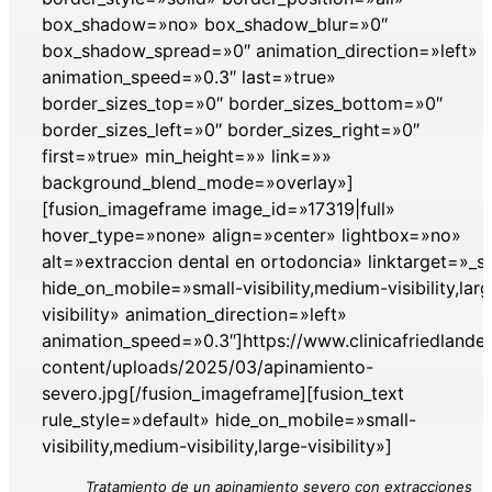
box_shadow=»no» box_shadow_blur=»0″
box_shadow_spread=»0″ animation_direction=»left»
animation_speed=»0.3″ last=»true»
border_sizes_top=»0″ border_sizes_bottom=»0″
border_sizes_left=»0″ border_sizes_right=»0″
first=»true» min_height=»» link=»»
background_blend_mode=»overlay»]
[fusion_imageframe image_id=»17319|full»
hover_type=»none» align=»center» lightbox=»no»
alt=»extraccion dental en ortodoncia» linktarget=»_se
hide_on_mobile=»small-visibility,medium-visibility,lar
visibility» animation_direction=»left»
animation_speed=»0.3″]https://www.clinicafriedlande
content/uploads/2025/03/apinamiento-
severo.jpg[/fusion_imageframe][fusion_text
rule_style=»default» hide_on_mobile=»small-
visibility,medium-visibility,large-visibility»]
Tratamiento de un apinamiento severo con extracciones