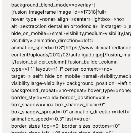
background_blend_mode=»overlay»]
[fusion_imageframe image_id=»17318|full»
hover_type=»none» align=»center» lightbox=»no»
alt=»extraccion dental en ortodoncia» linktarget=»_se
hide_on_mobile=»small-visibility,medium-visibility,lar
visibility» animation_direction=»left»
animation_speed=»0.3″]https://www.clinicafriedlande
content/uploads/2012/02/autoligado.jpg[/fusion_ima
[/fusion_builder_column][fusion_builder_column
type=»1_1″ layout=»1_1″ center_content=»no»
target=»_self» hide_on_mobile=»small-visibility,medi
visibility,large-visibility» background_position=»left 
background_repeat=»no-repeat» hover_type=»none»
border_style=»solid» border_position=»all»
box_shadow=»no» box_shadow_blur=»0″
box_shadow_spread=»0″ animation_direction=»left»
animation_speed=»0.3″ last=»true»
border_sizes_top=»0″ border_sizes_bottom=»0″
border_sizes_left=»0″ border_sizes_right=»0″