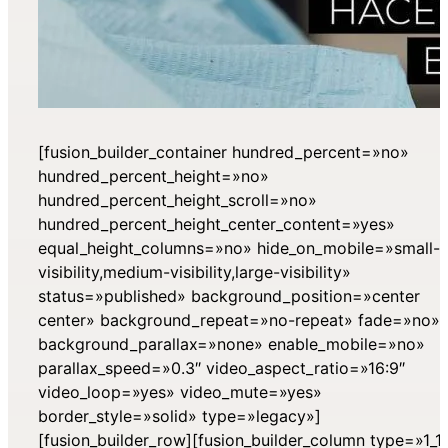
[fusion_builder_container hundred_percent=»no»
hundred_percent_height=»no»
hundred_percent_height_scroll=»no»
hundred_percent_height_center_content=»yes»
equal_height_columns=»no» hide_on_mobile=»small-
visibility,medium-visibility,large-visibility»
status=»published» background_position=»center
center» background_repeat=»no-repeat» fade=»no»
background_parallax=»none» enable_mobile=»no»
parallax_speed=»0.3″ video_aspect_ratio=»16:9″
video_loop=»yes» video_mute=»yes»
border_style=»solid» type=»legacy»]
[fusion_builder_row][fusion_builder_column type=»1_1″