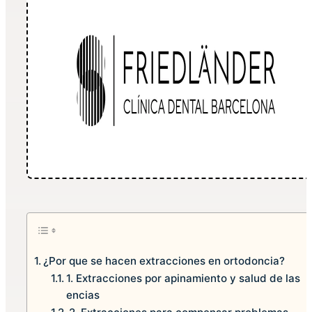
¿Por que se hacen extracciones en ortodoncia?
1. Extracciones por apinamiento y salud de las
encias