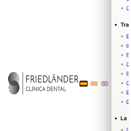
O
Tra
Es
Im
P
O
Pr
Ci
E
De
La c
C