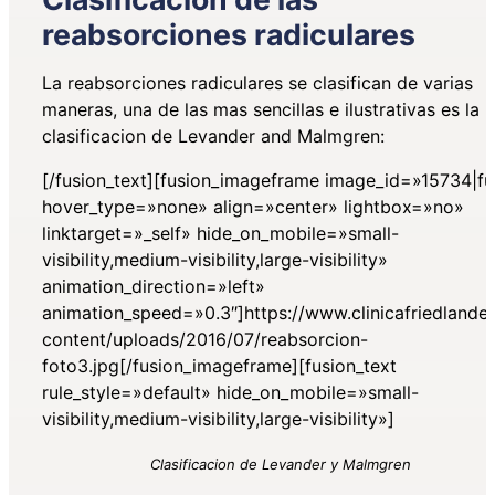
reabsorciones radiculares
La reabsorciones radiculares se clasifican de varias
maneras, una de las mas sencillas e ilustrativas es la
clasificacion de Levander and Malmgren:
[/fusion_text][fusion_imageframe image_id=»15734|fu
hover_type=»none» align=»center» lightbox=»no»
linktarget=»_self» hide_on_mobile=»small-
visibility,medium-visibility,large-visibility»
animation_direction=»left»
animation_speed=»0.3″]https://www.clinicafriedlande
content/uploads/2016/07/reabsorcion-
foto3.jpg[/fusion_imageframe][fusion_text
rule_style=»default» hide_on_mobile=»small-
visibility,medium-visibility,large-visibility»]
Clasificacion de Levander y Malmgren