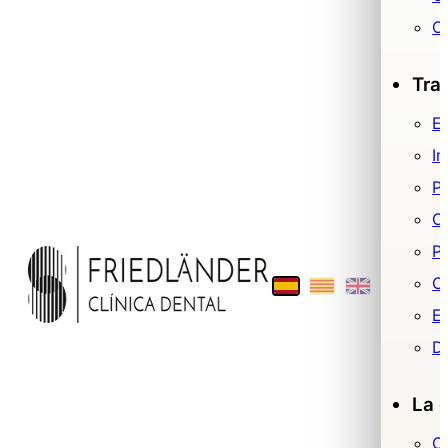
O
Tra
Es
Im
P
O
Pr
Ci
E
De
La c
C