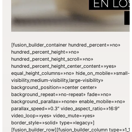
[fusion_builder_container hundred_percent=»no»
hundred_percent_height=»no»
hundred_percent_height_scroll=»no»
hundred_percent_height_center_content=»yes»
equal_height_columns=»no» hide_on_mobile=»small-
visibility,medium-visibility,large-visibility»
background_position=»center center»
background_repeat=»no-repeat» fade=»no»
background_parallax=»none» enable_mobile=»no»
parallax_speed=»0.3″ video_aspect_ratio=»16:9″
video_loop=»yes» video_mute=»yes»
border_style=»solid» type=»legacy»]
[fusion_builder_row][fusion_builder_column type=»1_1″