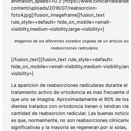
animation_speed=»0.3″]https://www.clinicafriedlande
content/uploads/2016/07/reabsorcion-
foto4.jpg[/fusion_imageframe][fusion_text
rule_style=»default» hide_on_mobile=»small-
visibility,medium-visibility,large-visibility»]
Imagenes de los diferentes estadios cogidas de un articulo sob
reabsorciones radiculares
[/fusion_text][fusion_text rule_style=»default»
hide_on_mobile=»small-visibility,medium-visibility,lar
visibility»]
La aparicion de reabsorciones radiculares durante el
tratamiento activo de ortodoncia es mas frecuente de
que uno se imagina. Aproximadamente el 90% de los
dientes tratados con ortodoncia tienen o tendran cier
cantidad de reabsorcion radicular. Las buenas noticia
es que, normalmente, no son reabsorciones clinicame
significativas y la mayoria se regeneran por si solas, s