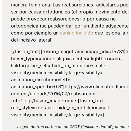
manera temprana. Las reabsorciones radiculares pue
ser por causa ortodoncica (el propio movimiento den
puede provocar reabsorciones) o por causa no
ortodoncica (se pueden dar por un diente adyacente,
como por ejemplo un
canino incluido
que lesiona la ra
del incisivo lateral)
[/fusion_text][fusion_imageframe image_id=»15731|ful
hover_type=»none» align=»center» lightbox=»no»
linktarget=»_self» hide_on_mobile=»small-
visibility,medium-visibility,large-visibility»
animation_direction=»left»
animation_speed=»0.3″]https://www.clinicafriedlande
content/uploads/2016/07/reabsorcion-
foto1.jpg[/fusion_imageframe][fusion_text
rule_style=»default» hide_on_mobile=»small-
visibility,medium-visibility,large-visibility»]
Imagen de tres cortes de un CBCT (“escaner dental”) donde s