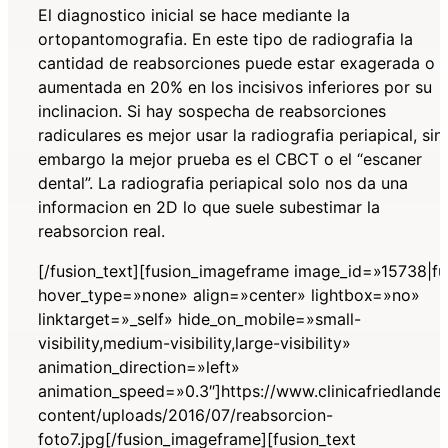
El diagnostico inicial se hace mediante la
ortopantomografia. En este tipo de radiografia la
cantidad de reabsorciones puede estar exagerada o
aumentada en 20% en los incisivos inferiores por su
inclinacion. Si hay sospecha de reabsorciones
radiculares es mejor usar la radiografia periapical, sin
embargo la mejor prueba es el CBCT o el “escaner
dental”. La radiografia periapical solo nos da una
informacion en 2D lo que suele subestimar la
reabsorcion real.
[/fusion_text][fusion_imageframe image_id=»15738|fu
hover_type=»none» align=»center» lightbox=»no»
linktarget=»_self» hide_on_mobile=»small-
visibility,medium-visibility,large-visibility»
animation_direction=»left»
animation_speed=»0.3″]https://www.clinicafriedlande
content/uploads/2016/07/reabsorcion-
foto7.jpg[/fusion_imageframe][fusion_text