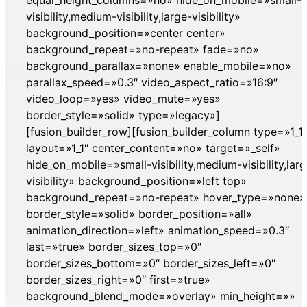
visibility,medium-visibility,large-visibility»
background_position=»center center»
background_repeat=»no-repeat» fade=»no»
background_parallax=»none» enable_mobile=»no»
parallax_speed=»0.3″ video_aspect_ratio=»16:9″
video_loop=»yes» video_mute=»yes»
border_style=»solid» type=»legacy»]
[fusion_builder_row][fusion_builder_column type=»1_1″
layout=»1_1″ center_content=»no» target=»_self»
hide_on_mobile=»small-visibility,medium-visibility,lar
visibility» background_position=»left top»
background_repeat=»no-repeat» hover_type=»none»
border_style=»solid» border_position=»all»
animation_direction=»left» animation_speed=»0.3″
last=»true» border_sizes_top=»0″
border_sizes_bottom=»0″ border_sizes_left=»0″
border_sizes_right=»0″ first=»true»
background_blend_mode=»overlay» min_height=»»