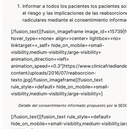
Informar a todos los pacientes los pacientes sob
el riesgo y las implicaciones de las reabsorcione
radiculares mediante el consentimiento informad
[/fusion_text][fusion_imageframe image_id=»15739|fu
hover_type=»none» align=»center» lightbox=»no»
linktarget=»_self» hide_on_mobile=»small-
visibility,medium-visibility,large-visibility»
animation_direction=»left»
animation_speed=»0.3″]https://www.clinicafriedlande
content/uploads/2016/07/reabsorcion-
texto.jpg[/fusion_imageframe][fusion_text
rule_style=»default» hide_on_mobile=»small-
visibility,medium-visibility,large-visibility»]
Detalle del consentimiento informado propuesto por la SEDO
[/fusion_text][fusion_text rule_style=»default»
hide_on_mobile=»small-visibility,medium-visibility,lar