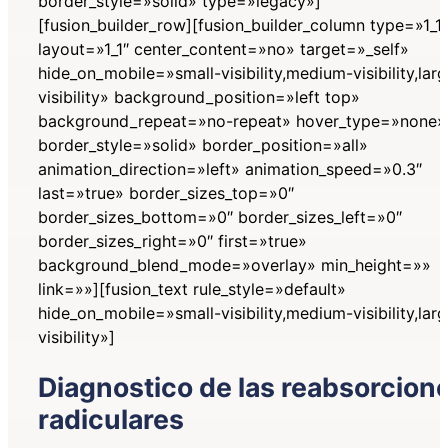
border_style=»solid» type=»legacy»]
[fusion_builder_row][fusion_builder_column type=»1_1″
layout=»1_1″ center_content=»no» target=»_self»
hide_on_mobile=»small-visibility,medium-visibility,lar
visibility» background_position=»left top»
background_repeat=»no-repeat» hover_type=»none»
border_style=»solid» border_position=»all»
animation_direction=»left» animation_speed=»0.3″
last=»true» border_sizes_top=»0″
border_sizes_bottom=»0″ border_sizes_left=»0″
border_sizes_right=»0″ first=»true»
background_blend_mode=»overlay» min_height=»»
link=»»][fusion_text rule_style=»default»
hide_on_mobile=»small-visibility,medium-visibility,lar
visibility»]
Diagnostico de las reabsorcion
radiculares