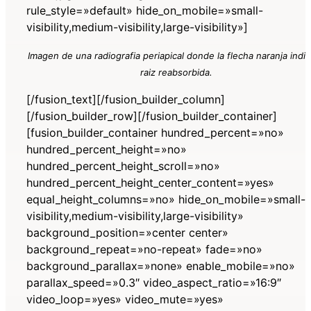
rule_style=»default» hide_on_mobile=»small-
visibility,medium-visibility,large-visibility»]
Imagen de una radiografia periapical donde la flecha naranja indic
raiz reabsorbida.
[/fusion_text][/fusion_builder_column]
[/fusion_builder_row][/fusion_builder_container]
[fusion_builder_container hundred_percent=»no»
hundred_percent_height=»no»
hundred_percent_height_scroll=»no»
hundred_percent_height_center_content=»yes»
equal_height_columns=»no» hide_on_mobile=»small-
visibility,medium-visibility,large-visibility»
background_position=»center center»
background_repeat=»no-repeat» fade=»no»
background_parallax=»none» enable_mobile=»no»
parallax_speed=»0.3″ video_aspect_ratio=»16:9″
video_loop=»yes» video_mute=»yes»