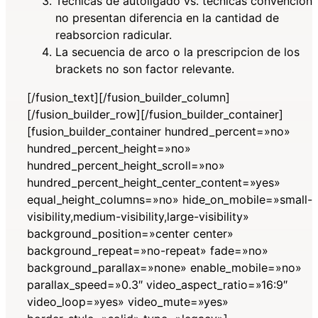
Tecnicas de autoligado vs. tecnicas convenciona
no presentan diferencia en la cantidad de
reabsorcion radicular.
La secuencia de arco o la prescripcion de los
brackets no son factor relevante.
[/fusion_text][/fusion_builder_column]
[/fusion_builder_row][/fusion_builder_container]
[fusion_builder_container hundred_percent=»no»
hundred_percent_height=»no»
hundred_percent_height_scroll=»no»
hundred_percent_height_center_content=»yes»
equal_height_columns=»no» hide_on_mobile=»small-
visibility,medium-visibility,large-visibility»
background_position=»center center»
background_repeat=»no-repeat» fade=»no»
background_parallax=»none» enable_mobile=»no»
parallax_speed=»0.3″ video_aspect_ratio=»16:9″
video_loop=»yes» video_mute=»yes»