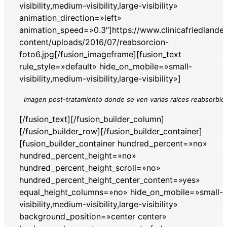
visibility,medium-visibility,large-visibility»
animation_direction=»left»
animation_speed=»0.3″]https://www.clinicafriedlande
content/uploads/2016/07/reabsorcion-
foto6.jpg[/fusion_imageframe][fusion_text
rule_style=»default» hide_on_mobile=»small-
visibility,medium-visibility,large-visibility»]
Imagen post-tratamiento donde se ven varias raices reabsorbid
[/fusion_text][/fusion_builder_column]
[/fusion_builder_row][/fusion_builder_container]
[fusion_builder_container hundred_percent=»no»
hundred_percent_height=»no»
hundred_percent_height_scroll=»no»
hundred_percent_height_center_content=»yes»
equal_height_columns=»no» hide_on_mobile=»small-
visibility,medium-visibility,large-visibility»
background_position=»center center»