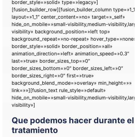
border_style=»solid» type=»legacy»]
[fusion_builder_row][fusion_builder_column type=»1_1″
layout=»1_1″ center_content=»no» target=»_self»
hide_on_mobile=»small-visibility,medium-visibility,lar
visibility» background_position=»left top»
background_repeat=»no-repeat» hover_type=»none»
border_style=»solid» border_position=»all»
animation_direction=»left» animation_speed=»0.3″
last=»true» border_sizes_top=»0″
border_sizes_bottom=»0″ border_sizes_left=»0″
border_sizes_right=»0″ first=»true»
background_blend_mode=»overlay» min_height=»»
link=»»][fusion_text rule_style=»default»
hide_on_mobile=»small-visibility,medium-visibility,lar
visibility»]
Que podemos hacer durante el
tratamiento