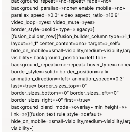
background_repeat=»no-repeat» fade=»no»
background_parallax=»none» enable_mobile=»no»
parallax_speed=»0.3″ video_aspect_ratio=»16:9″
video_loop=»yes» video_mute=»yes»
border_style=»solid» type=»legacy»]
[fusion_builder_row][fusion_builder_column type=»1_1″
layout=»1_1″ center_content=»no» target=»_self»
hide_on_mobile=»small-visibility,medium-visibility,lar
visibility» background_position=»left top»
background_repeat=»no-repeat» hover_type=»none»
border_style=»solid» border_position=»all»
animation_direction=»left» animation_speed=»0.3″
last=»true» border_sizes_top=»0″
border_sizes_bottom=»0″ border_sizes_left=»0″
border_sizes_right=»0″ first=»true»
background_blend_mode=»overlay» min_height=»»
link=»»][fusion_text rule_style=»default»
hide_on_mobile=»small-visibility,medium-visibility,lar
visibility»]