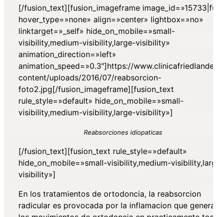
[/fusion_text][fusion_imageframe image_id=»15733|fu
hover_type=»none» align=»center» lightbox=»no»
linktarget=»_self» hide_on_mobile=»small-
visibility,medium-visibility,large-visibility»
animation_direction=»left»
animation_speed=»0.3″]https://www.clinicafriedlande
content/uploads/2016/07/reabsorcion-
foto2.jpg[/fusion_imageframe][fusion_text
rule_style=»default» hide_on_mobile=»small-
visibility,medium-visibility,large-visibility»]
Reabsorciones idiopaticas
[/fusion_text][fusion_text rule_style=»default»
hide_on_mobile=»small-visibility,medium-visibility,lar
visibility»]
En los tratamientos de ortodoncia, la reabsorcion
radicular es provocada por la inflamacion que genera
los movimientos de ortodoncia en practicamente tod