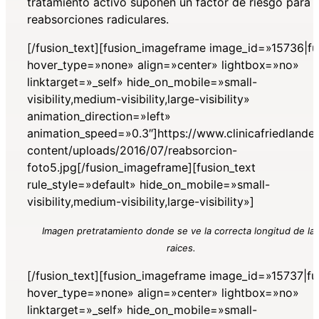
tratamiento activo suponen un factor de riesgo para l
reabsorciones radiculares.
[/fusion_text][fusion_imageframe image_id=»15736|fu
hover_type=»none» align=»center» lightbox=»no»
linktarget=»_self» hide_on_mobile=»small-
visibility,medium-visibility,large-visibility»
animation_direction=»left»
animation_speed=»0.3″]https://www.clinicafriedlande
content/uploads/2016/07/reabsorcion-
foto5.jpg[/fusion_imageframe][fusion_text
rule_style=»default» hide_on_mobile=»small-
visibility,medium-visibility,large-visibility»]
Imagen pretratamiento donde se ve la correcta longitud de la
raices.
[/fusion_text][fusion_imageframe image_id=»15737|ful
hover_type=»none» align=»center» lightbox=»no»
linktarget=»_self» hide_on_mobile=»small-