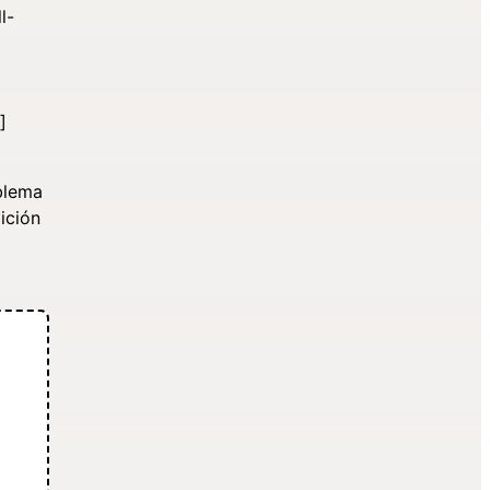
l-
]
blema
ición