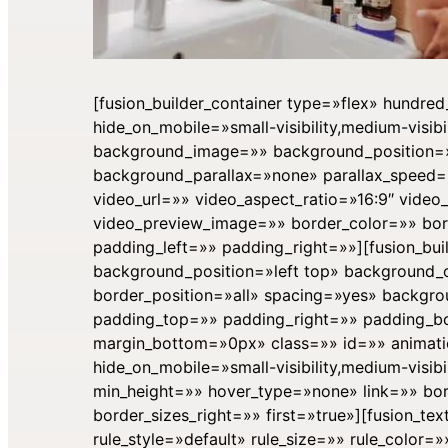
[fusion_builder_container type=»flex» hund
hide_on_mobile=»small-visibility,medium-visibi
background_image=»» background_position=»
background_parallax=»none» parallax_speed
video_url=»» video_aspect_ratio=»16:9″ vide
video_preview_image=»» border_color=»» bo
padding_left=»» padding_right=»»][fusion_buil
background_position=»left top» background_c
border_position=»all» spacing=»yes» backg
padding_top=»» padding_right=»» padding_b
margin_bottom=»0px» class=»» id=»» animatio
hide_on_mobile=»small-visibility,medium-visibil
min_height=»» hover_type=»none» link=»» bor
border_sizes_right=»» first=»true»][fusion_
rule_style=»default» rule_size=»» rule_color=