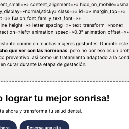
ent_small=»» content_alignment=»» hide_on_mobile=»smal
sticky_display=»normal,sticky» class=»» id=»» margin_top=»»
=»» fusion_font_family_text_font=»»
 line_height=»» letter_spacing=»» text_transform=»none»
rection=»left» animation_speed=»0.3″ animation_offset=»»
 bastante común en muchas mujeres gestantes. Durante este
mucho que ver con las hormonas
, pero no por eso es un pro
do preventivo, así como un tratamiento adaptado a la cond
den curar durante la etapa de gestación.
lograr tu mejor sonrisa!
a ahora y transforma tu salud dental.
ahora
Reserva una cita