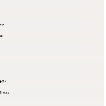
=»»
o»
eft»
ft=»»