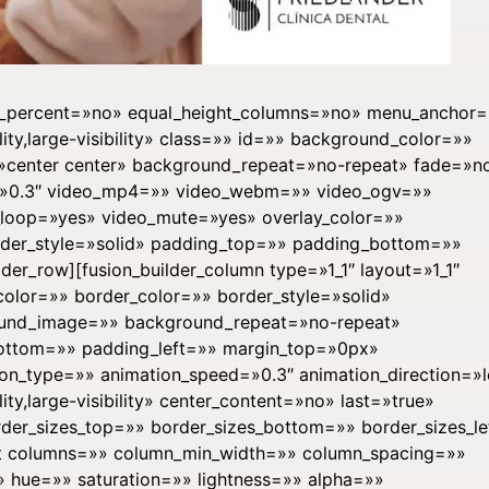
red_percent=»no» equal_height_columns=»no» menu_anchor
lity,large-visibility» class=»» id=»» background_color=»»
center center» background_repeat=»no-repeat» fade=»n
=»0.3″ video_mp4=»» video_webm=»» video_ogv=»»
o_loop=»yes» video_mute=»yes» overlay_color=»»
rder_style=»solid» padding_top=»» padding_bottom=»»
der_row][fusion_builder_column type=»1_1″ layout=»1_1″
olor=»» border_color=»» border_style=»solid»
round_image=»» background_repeat=»no-repeat»
ottom=»» padding_left=»» margin_top=»0px»
n_type=»» animation_speed=»0.3″ animation_direction=»l
ity,large-visibility» center_content=»no» last=»true»
der_sizes_top=»» border_sizes_bottom=»» border_sizes_le
text columns=»» column_min_width=»» column_spacing=»»
»» hue=»» saturation=»» lightness=»» alpha=»»