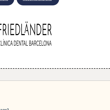
razo?